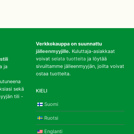
Verkkokauppa on suunnattu
jälleenmyyjille
.
Kuluttaja-asiakkaat
voivat
selata tuotteita
ja löytää
tili
sivuiltamme jälleenmyyjän, joilta voivat
a ja
ostaa tuotteita.
jautuneena
uksiasi sekä
KIELI
yjän tili -
Suomi
Ruotsi
Englanti