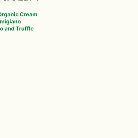
ili
Organic Cream
rmigiano
o and Truffle