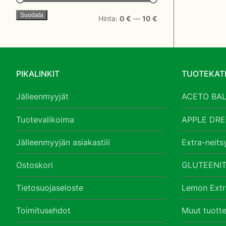
Suodata
Minimihinta
Maksimihinta
Hinta:
0 €
—
10 €
PIKALINKIT
TUOTEKAT
Jälleenmyyjät
ACETO BA
Tuotevalikoima
APPLE DRE
Jälleenmyyjän asiakastili
Extra-neitsy
Ostoskori
GLUTEENIT
Tietosuojaseloste
Lemon Extra
Toimitusehdot
Muut tuotte