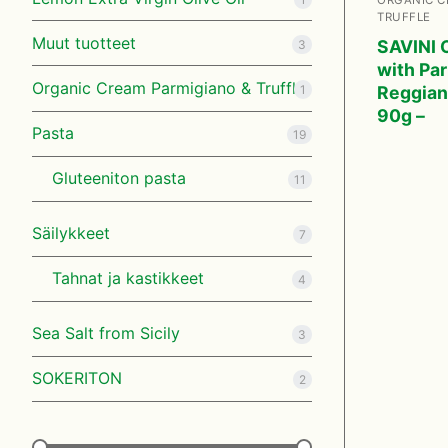
Jälleenmyyjän t
Suomi
TRUFFLE
Muut tuotteet
SAVINI 
3
Svenska
with Pa
Organic Cream Parmigiano & Truffle
Reggian
1
English
90g –
Pasta
19
Gluteeniton pasta
11
Säilykkeet
7
Tahnat ja kastikkeet
4
Sea Salt from Sicily
3
SOKERITON
2