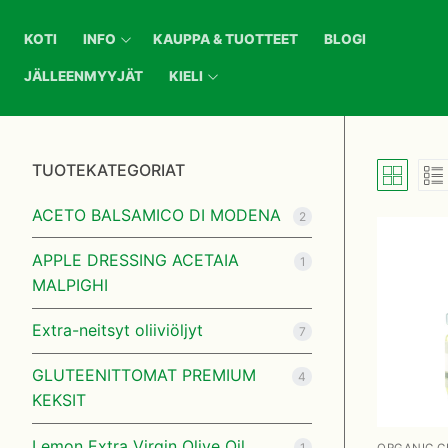
Hyppää
sisältöön
KOTI
INFO
KAUPPA & TUOTTEET
BLOGI
JÄLLEENMYYJÄT
KIELI
TUOTEKATEGORIAT
Koti
ACETO BALSAMICO DI MODENA
2
Info
APPLE DRESSING ACETAIA
1
MALPIGHI
Yhteystiedot
Kauppa & Tuottee
Extra-neitsyt oliiviöljyt
Jälleenmyyjät
Blogi
7
Ostaminen ja t
GLUTEENITTOMAT PREMIUM
Jälleenmyyjät
4
KEKSIT
Laskutustiedot
Kieli
Lemon Extra Virgin Olive Oil
1
ORGANIC C