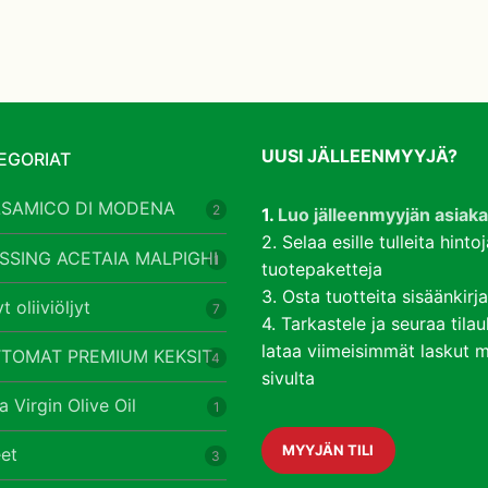
UUSI JÄLLEENMYYJÄ?
EGORIAT
LSAMICO DI MODENA
2
1.
Luo jälleenmyyjän asiakas
2. Selaa esille tulleita hintoj
SSING ACETAIA MALPIGHI
1
tuotepaketteja
3. Osta tuotteita sisäänkir
t oliiviöljyt
7
4. Tarkastele ja seuraa tila
lataa viimeisimmät laskut my
TOMAT PREMIUM KEKSIT
4
sivulta
 Virgin Olive Oil
1
MYYJÄN TILI
et
3