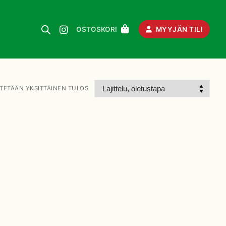
MYYJÄN TILI
OSTOSKORI
TETÄÄN YKSITTÄINEN TULOS