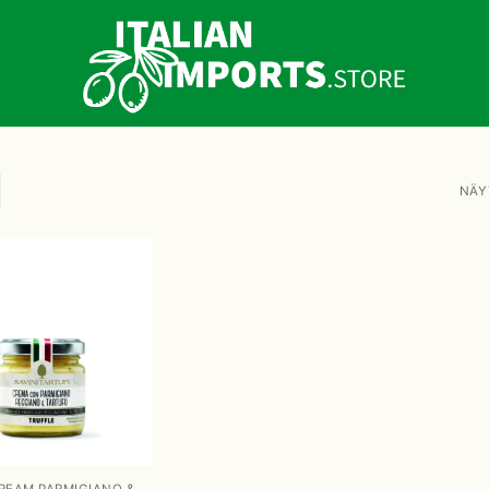
NÄY
t
oimitukset
REAM PARMIGIANO &