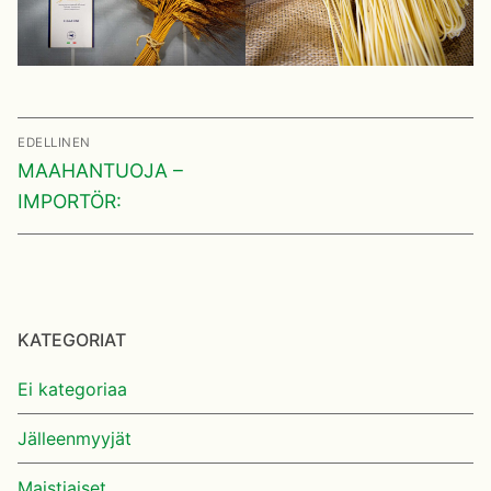
Artikkelien
EDELLINEN
selaus
Edellinen
MAAHANTUOJA –
viesti:
IMPORTÖR:
KATEGORIAT
Ei kategoriaa
Jälleenmyyjät
Maistiaiset