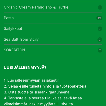
Organic Cream Parmigiano & Truffle
1
Pasta
19
Säilykkeet
7
Sea Salt from Sicily
3
SOKERITON
2
UUSI JÄLLEENMYYJÄ?
1.
Luo jälleenmyyjän asiakastili
2. Selaa esille tulleita hintoja ja tuotepaketteja
3. Osta tuotteita sisäänkirjautuneena
4. Tarkastele ja seuraa tilauksiasi sekä lataa
viimeisimmät laskut myyjän tili -sivulta