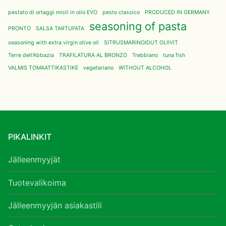
pestato di ortaggi misti in olio EVO
pesto classico
PRODUCED IN GERMANY
seasoning of pasta
PRONTO
SALSA TARTUFATA
seasoning with extra virgin olive oil
SITRUSMARINOIDUT OLIIVIT
Terre dell'Abbazia
TRAFILATURA AL BRONZO
Trebbiano
tuna fish
VALMIS TOMAATTIKASTIKE
vegetariano
WITHOUT ALCOHOL
PIKALINKIT
Jälleenmyyjät
Tuotevalikoima
Jälleenmyyjän asiakastili