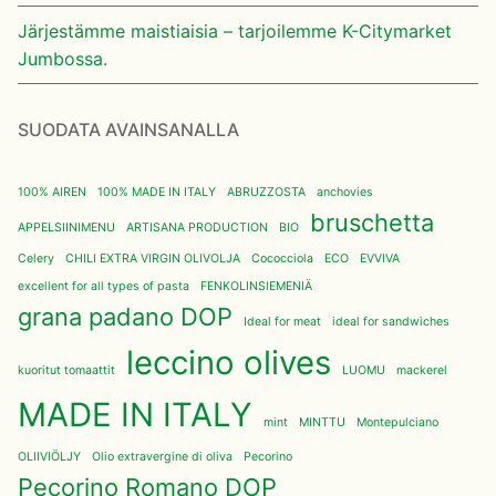
Järjestämme maistiaisia – tarjoilemme K-Citymarket
Jumbossa.
SUODATA AVAINSANALLA
100% AIREN
100% MADE IN ITALY
ABRUZZOSTA
anchovies
bruschetta
APPELSIINIMENU
ARTISANA PRODUCTION
BIO
Celery
CHILI EXTRA VIRGIN OLIVOLJA
Cococciola
ECO
EVVIVA
excellent for all types of pasta
FENKOLINSIEMENIÄ
grana padano DOP
Ideal for meat
ideal for sandwiches
leccino olives
kuoritut tomaattit
LUOMU
mackerel
MADE IN ITALY
mint
MINTTU
Montepulciano
OLIIVIÖLJY
Olio extravergine di oliva
Pecorino
Pecorino Romano DOP