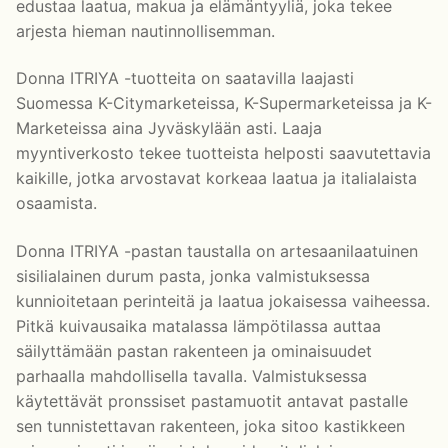
edustaa laatua, makua ja elämäntyyliä, joka tekee
arjesta hieman nautinnollisemman.
Svenska
English
Donna ITRIYA -tuotteita on saatavilla laajasti
Suomessa K-Citymarketeissa, K-Supermarketeissa ja K-
Marketeissa aina Jyväskylään asti. Laaja
myyntiverkosto tekee tuotteista helposti saavutettavia
kaikille, jotka arvostavat korkeaa laatua ja italialaista
osaamista.
Donna ITRIYA -pastan taustalla on artesaanilaatuinen
sisilialainen durum pasta, jonka valmistuksessa
kunnioitetaan perinteitä ja laatua jokaisessa vaiheessa.
Pitkä kuivausaika matalassa lämpötilassa auttaa
säilyttämään pastan rakenteen ja ominaisuudet
parhaalla mahdollisella tavalla. Valmistuksessa
käytettävät pronssiset pastamuotit antavat pastalle
sen tunnistettavan rakenteen, joka sitoo kastikkeen