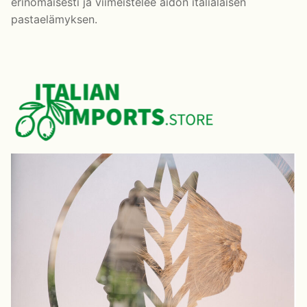
erinomaisesti ja viimeistelee aidon italialaisen
pastaelämyksen.