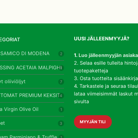
UUSI JÄLLEENMYYJÄ?
EGORIAT
LSAMICO DI MODENA
2
1.
Luo jälleenmyyjän asiakas
2. Selaa esille tulleita hintoj
SSING ACETAIA MALPIGHI
1
tuotepaketteja
3. Osta tuotteita sisäänkir
t oliiviöljyt
7
4. Tarkastele ja seuraa tila
lataa viimeisimmät laskut my
TOMAT PREMIUM KEKSIT
4
sivulta
 Virgin Olive Oil
1
MYYJÄN TILI
et
3
eam Parmigiano & Truffle
1