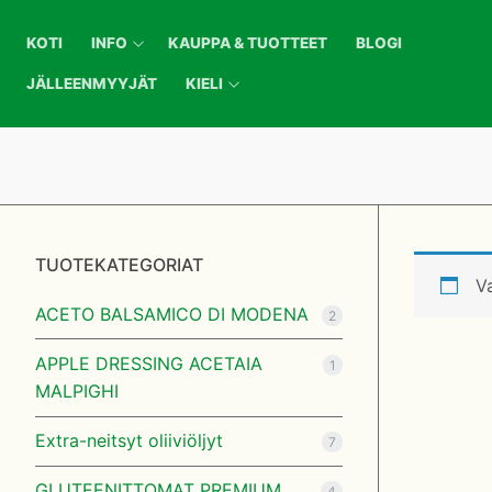
Hyppää
sisältöön
KOTI
INFO
KAUPPA & TUOTTEET
BLOGI
JÄLLEENMYYJÄT
KIELI
Koti
TUOTEKATEGORIAT
Info
Va
ACETO BALSAMICO DI MODENA
Yhteystiedot
Kauppa & Tuottee
2
APPLE DRESSING ACETAIA
Jälleenmyyjät
Blogi
1
MALPIGHI
Ostaminen ja t
Jälleenmyyjät
Extra-neitsyt oliiviöljyt
7
Laskutustiedot
Kieli
GLUTEENITTOMAT PREMIUM
4