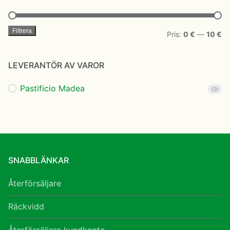
Filtrera
Mi
M
Pris:
0 €
—
10 €
pr
pr
LEVERANTÖR AV VAROR
Pastificio Madea
(9)
SNABBLÄNKAR
Återförsäljare
Räckvidd
Återförsäljare kundkonto