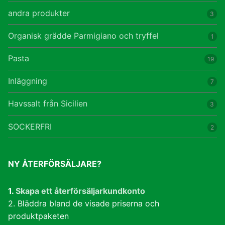
andra produkter
3
Organisk grädde Parmigiano och tryffel
1
Pasta
19
Inläggning
7
Havssalt från Sicilien
3
SOCKERFRI
2
NY ÅTERFÖRSÄLJARE?
1.
Skapa ett återförsäljarkundkonto
2. Bläddra bland de visade priserna och
produktpaketen