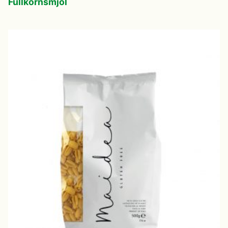
Fullkornsmjöl