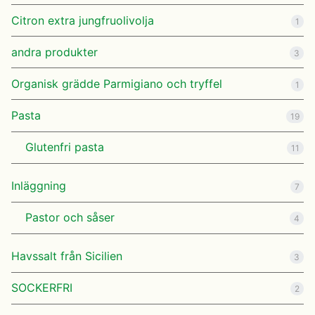
Citron extra jungfruolivolja
1
andra produkter
3
Organisk grädde Parmigiano och tryffel
1
Pasta
19
Glutenfri pasta
11
Inläggning
7
Pastor och såser
4
Havssalt från Sicilien
3
SOCKERFRI
2