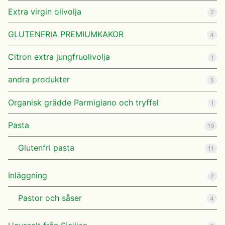
Extra virgin olivolja
7
GLUTENFRIA PREMIUMKAKOR
4
Citron extra jungfruolivolja
1
andra produkter
3
Organisk grädde Parmigiano och tryffel
1
Pasta
19
Glutenfri pasta
11
Inläggning
7
Pastor och såser
4