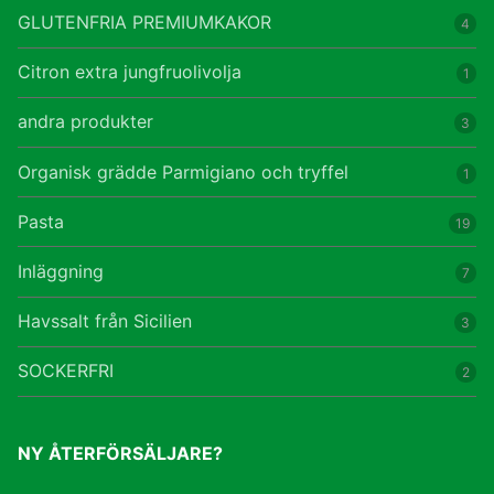
GLUTENFRIA PREMIUMKAKOR
4
Citron extra jungfruolivolja
1
andra produkter
3
Organisk grädde Parmigiano och tryffel
1
Pasta
19
Inläggning
7
Havssalt från Sicilien
3
SOCKERFRI
2
NY ÅTERFÖRSÄLJARE?