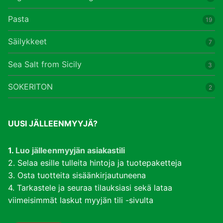
Pasta
19
Säilykkeet
7
Sea Salt from Sicily
3
SOKERITON
2
UUSI JÄLLEENMYYJÄ?
1.
Luo jälleenmyyjän asiakastili
2. Selaa esille tulleita hintoja ja tuotepaketteja
3. Osta tuotteita sisäänkirjautuneena
4. Tarkastele ja seuraa tilauksiasi sekä lataa
viimeisimmät laskut myyjän tili -sivulta