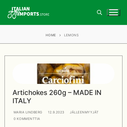
Hyppää
sisältöön
HOME
LEMONS
Koti
Info
Yhteystiedot
Kauppa & Tuotteet
Jälleenmyyjät
Blogi
Artichokes 260g – MADE IN
Ostaminen ja toimitukset
Jälleenmyyjät
ITALY
Laskutustiedot
Kieli
MARIA LINDBERG
12.9.2023
JÄLLEENMYYJÄT
0 KOMMENTTIA
Jälleenmyyjän tili
Suomi