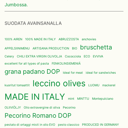
Jumbossa.
SUODATA AVAINSANALLA
100% AIREN
100% MADE IN ITALY
ABRUZZOSTA
anchovies
bruschetta
APPELSIINIMENU
ARTISANA PRODUCTION
BIO
Celery
CHILI EXTRA VIRGIN OLIVOLJA
Cococciola
ECO
EVVIVA
excellent for all types of pasta
FENKOLINSIEMENIÄ
grana padano DOP
Ideal for meat
ideal for sandwiches
leccino olives
kuoritut tomaattit
LUOMU
mackerel
MADE IN ITALY
mint
MINTTU
Montepulciano
OLIIVIÖLJY
Olio extravergine di oliva
Pecorino
Pecorino Romano DOP
pestato di ortaggi misti in olio EVO
pesto classico
PRODUCED IN GERMANY