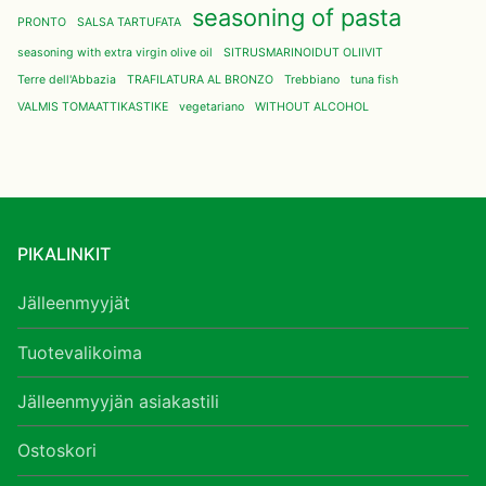
seasoning of pasta
PRONTO
SALSA TARTUFATA
seasoning with extra virgin olive oil
SITRUSMARINOIDUT OLIIVIT
Terre dell'Abbazia
TRAFILATURA AL BRONZO
Trebbiano
tuna fish
VALMIS TOMAATTIKASTIKE
vegetariano
WITHOUT ALCOHOL
PIKALINKIT
Jälleenmyyjät
Tuotevalikoima
Jälleenmyyjän asiakastili
Ostoskori