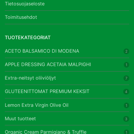
Tietosuojaseloste
Toimitusehdot
TUOTEKATEGORIAT
ACETO BALSAMICO DI MODENA
2
APPLE DRESSING ACETAIA MALPIGHI
1
Extra-neitsyt oliiviöljyt
7
GLUTEENITTOMAT PREMIUM KEKSIT
4
Lemon Extra Virgin Olive Oil
1
Muut tuotteet
3
Organic Cream Parmigiano & Truffle
1