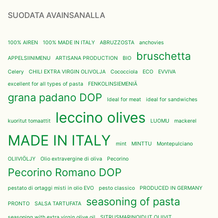
SUODATA AVAINSANALLA
100% AIREN
100% MADE IN ITALY
ABRUZZOSTA
anchovies
bruschetta
APPELSIINIMENU
ARTISANA PRODUCTION
BIO
Celery
CHILI EXTRA VIRGIN OLIVOLJA
Cococciola
ECO
EVVIVA
excellent for all types of pasta
FENKOLINSIEMENIÄ
grana padano DOP
Ideal for meat
ideal for sandwiches
leccino olives
kuoritut tomaattit
LUOMU
mackerel
MADE IN ITALY
mint
MINTTU
Montepulciano
OLIIVIÖLJY
Olio extravergine di oliva
Pecorino
Pecorino Romano DOP
pestato di ortaggi misti in olio EVO
pesto classico
PRODUCED IN GERMANY
seasoning of pasta
PRONTO
SALSA TARTUFATA
seasoning with extra virgin olive oil
SITRUSMARINOIDUT OLIIVIT