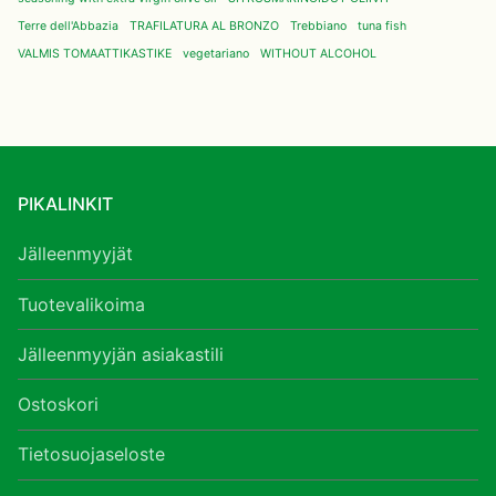
Terre dell'Abbazia
TRAFILATURA AL BRONZO
Trebbiano
tuna fish
VALMIS TOMAATTIKASTIKE
vegetariano
WITHOUT ALCOHOL
PIKALINKIT
Jälleenmyyjät
Tuotevalikoima
Jälleenmyyjän asiakastili
Ostoskori
Tietosuojaseloste