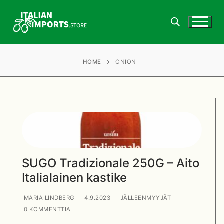
Hyppää
sisältöön
HOME
ONION
Koti
Info
Yhteystiedot
Kauppa & Tuotteet
Jälleenmyyjät
Blogi
SUGO Tradizionale 250G – Aito
Ostaminen ja toimitukset
Jälleenmyyjät
Italialainen kastike
Laskutustiedot
Kieli
MARIA LINDBERG
4.9.2023
JÄLLEENMYYJÄT
0 KOMMENTTIA
Jälleenmyyjän tili
Suomi