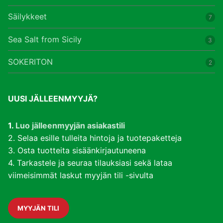
Säilykkeet
7
Sea Salt from Sicily
3
SOKERITON
2
UUSI JÄLLEENMYYJÄ?
1.
Luo jälleenmyyjän asiakastili
2. Selaa esille tulleita hintoja ja tuotepaketteja
3. Osta tuotteita sisäänkirjautuneena
4. Tarkastele ja seuraa tilauksiasi sekä lataa
viimeisimmät laskut myyjän tili -sivulta
MYYJÄN TILI